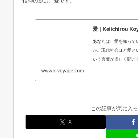
信仰の源は、愛です。
愛 | Keiichirou Ko
あなたは、愛を知って
か。現代社会ほど愛と
いう言葉が虚しく聞こ
め、彷徨う。愛は、喜
www.k-voyage.com
この記事が気に入っ
X