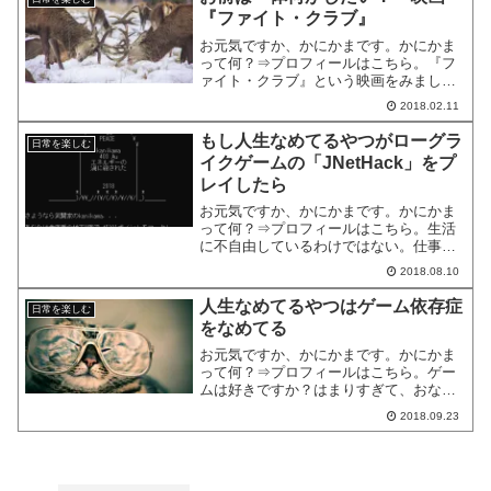
『ファイト・クラブ』
お元気ですか、かにかまです。かにかま
って何？⇒プロフィールはこちら。『フ
ァイト・クラブ』という映画をみまし
た。こちらの本の影響です。樺沢紫苑
2018.02.11
『父親はどこへ消えたか―映画で語る現
代心理分析』精神科医である著者の樺沢
もし人生なめてるやつがローグラ
日常を楽しむ
紫苑氏によると、「究極の父性...
イクゲームの「JNetHack」をプ
レイしたら
お元気ですか、かにかまです。かにかま
って何？⇒プロフィールはこちら。生活
に不自由しているわけではない。仕事に
大きな不満があるわけでもない。むしろ
2018.08.10
楽勝だと思っている。でもどこか満たさ
れない気持ちがある。予定がない休日が
人生なめてるやつはゲーム依存症
日常を楽しむ
楽しみ。だけど実際に休日...
をなめてる
お元気ですか、かにかまです。かにかま
って何？⇒プロフィールはこちら。ゲー
ムは好きですか？はまりすぎて、おなか
が減るのも忘れて、眠気も感じなくなっ
2018.09.23
てゲームをやり続けていることはありま
せんか？そのような状態が続いて、日常
生活に深刻な影響が出てい...