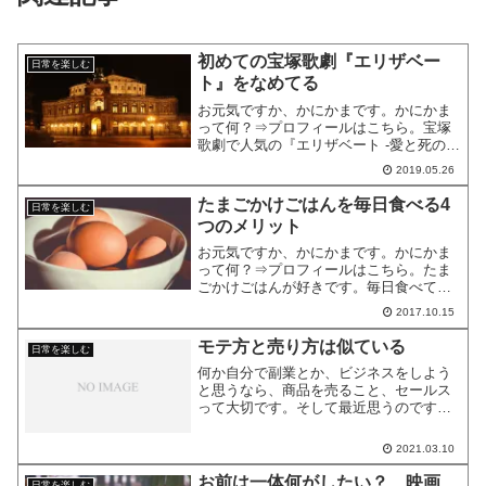
初めての宝塚歌劇『エリザベー
日常を楽しむ
ト』をなめてる
お元気ですか、かにかまです。かにかま
って何？⇒プロフィールはこちら。宝塚
歌劇で人気の『エリザベート -愛と死の輪
舞-』熱く語る宝塚ファンの友人に影響さ
2019.05.26
れて、「そんなに面白いの？」「観てみ
ようかな」と思っていませんか？やめた
たまごかけごはんを毎日食べる4
日常を楽しむ
方がいいですよ。こ...
つのメリット
お元気ですか、かにかまです。かにかま
って何？⇒プロフィールはこちら。たま
ごかけごはんが好きです。毎日食べてい
ます。今回はたまごかけごはんを毎日食
2017.10.15
べるメリットを紹介します。ゆっくりし
ていってくださいね。たまごかけごはん
モテ方と売り方は似ている
日常を楽しむ
は一杯当たり42.5円た...
何か自分で副業とか、ビジネスをしよう
と思うなら、商品を売ること、セールス
って大切です。そして最近思うのです
が、売り方はモテ方に似ている。この記
事では、セールスについてなめていきま
2021.03.10
す。全然売れない理由最近、3ヶ月間の講
座を売り始めたのですが、...
お前は一体何がしたい？ 映画
日常を楽しむ