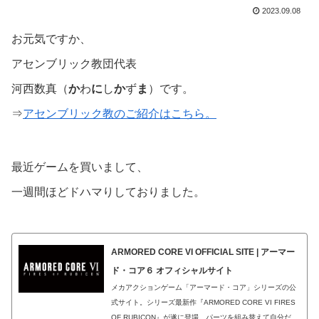
2023.09.08
お元気ですか、
アセンブリック教団代表
河西数真（
か
わ
に
し
か
ず
ま
）です。
⇒
アセンブリック教のご紹介はこちら。
最近ゲームを買いまして、
一週間ほどドハマりしておりました。
ARMORED CORE VI OFFICIAL SITE | アーマー
ド・コア６ オフィシャルサイト
メカアクションゲーム「アーマード・コア」シリーズの公
式サイト。シリーズ最新作『ARMORED CORE VI FIRES
OF RUBICON』が遂に登場。パーツを組み替えて自分だけ