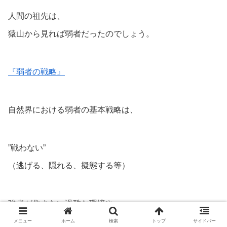
人間の祖先は、
猿山から見れば弱者だったのでしょう。
『弱者の戦略』
自然界における弱者の基本戦略は、
”戦わない”
（逃げる、隠れる、擬態する等）
強者が住まない過酷な環境や、
ニッチな世界を切り開くということ。
メニュー
ホーム
検索
トップ
サイドバー