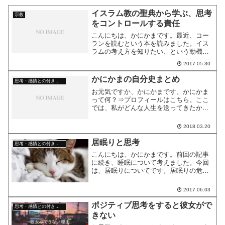
イスラム教の聖典から学ぶ、思考
宗教
をコントロールする責任
こんにちは、かにかまです。最近、コー
ランを読むという本を読みました。イス
ラムの考え方を知りたい、という動機で
す。世間では危ないイメージがあるイス
2017.05.30
ラムですが、本当のとこはどうなの？と
気になったからです。その中で印象に残
かにかまの自分史まとめ
思考・感情との付き合い方
った部分から、思考をコン...
お元気ですか、かにかまです。かにかま
って何？⇒プロフィールはこちら。ここ
では、私がどんな人生を送ってきたかを
まとめていきます。随時、執筆・整理す
る予定です。家庭内宗教戦争勃発 その
2018.03.20
時何が起こったか家庭にこんな問題があ
りました。無性に家族が憎...
居眠りと思考
思考・感情との付き合い方
こんにちは、かにかまです。前回の記事
に続き、睡眠について考えました。今回
は、居眠りについてです。居眠りの危険
性前回の記事でも書いたのですが、運転
中に居眠りなどすると大変危険ですよ
2017.06.03
ね。事故を起こしてから後悔したくない
ので、私もコンビニで休憩す...
ポジティブ思考をすると彼女がで
思考・感情との付き合い方
きない