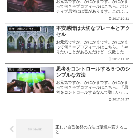
お元気ですか、かにかまです。かにかま
って何？⇒プロフィールはこちら。ポジ
ティブ思考には毒があります。このよう
にきいて、「そんなわけ、ねーだろ！」
2017.10.31
と思いますか？たしかに、自己啓発のは
じまりとされているニュー・ソートの牧
不安感情は大切なブレーキとアク
思考・感情との付き合い方
師、ジョセフ・マーフィー...
セル
お元気ですか、かにかまです。かにかま
って何？⇒プロフィールはこちら。「や
りたいことがあるんだけど、失敗したら
どうしよう」という不安な気持ちのため
2017.11.12
にチャレンジできない、ということがあ
りませんか。今日は「広島ライフラボ」
思考をコントロールする５つのシ
思考・感情との付き合い方
というイベントに参加する...
ンプルな方法
お元気ですか、かにかまです。かにかま
って何？⇒プロフィールはこちら。「思
考をコントロールするなんて難しい」
「考えても仕方がないことをついつい考
2017.08.27
えてしまう」「考えがまとまらない」そ
んな思いはありませんか？私は思考をコ
ントロールする方法について...
正しい自己啓発の方法は環境を変えるこ
と