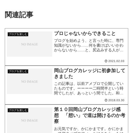
関連記事
プロじゃないからできること
ブログを楽しむ
ブログを始めよう、と言った時に、専門
知識がないから……何を書けばいいかわ
からないから……と、尻込みする人がい
ます。私のブログの記事を読んで、プロ
でもない、専門家でもない人が、何を言
2021.02.03
っているんだ。と、思う人もいます。 プ
ロ以外の意見はあまり聞...
岡山ブログカレッジに初参加して
ブログを楽しむ
きました
この記事は、以前アメブロで公開してい
たものです。ーーーー二時間半という時
間でしたが、あっという間でした。和や
かな雰囲気で、楽しめました。感想兼備
2018.03.30
忘録を書いておきます。※他の方が書い
たレポートのレベルが高くて恥ずかしな
第１０回岡山ブログカレッジ感
ブログを楽しむ
がら加筆修正しました。岡...
想 「想い」で道は開けるのか考
察
お元気ですか、かにかまです。かにかま