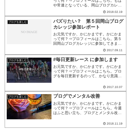
って何？⇒プロフィールはこちら。もは
や常連となっている、岡山ブログカレッ
ジに参加してきました。今回のテーマは
2018.02.19
「ブログじゃない 想いで道は開ける」
講師は、イオン岡山２Fのレディースショ
バズりたい？ 第５回岡山ブログ
ブログを楽しむ
ップ「the PARK...
カレッジ参加レポート
お元気ですか、かにかまです。かにかま
って何？⇒プロフィールはこちら。第５
回岡山ブログカレッジに参加してきまし
た。今回のテーマは、バズ体験。「バズ
2017.09.11
って何？良いことなの、悪いことな
の？」といったことを勉強しました。講
#毎日更新レース に参加します
ブログを楽しむ
師は『パパンダの年子育児ライ...
お元気ですか、かにかまです。かにかま
って何？⇒プロフィールはこちら。ブロ
グを毎日更新するのって、かなり意識し
なければ難しいですよね。私も毎日更新
できていません。その理由としては、主
2017.10.07
に３つ。 時間がない ネタがない やる気
がないセールスレター...
ブログでメンタル改善
ブログを楽しむ
お元気ですか、かにかまです。かにかま
って何？⇒プロフィールはこちら。今週
はふと思い立ち、ブログとメンタル改善
についてメルマガに書いてきました。最
近の私にとってのブログを書く目的の一
2018.11.19
つはメンタル改善だからです。メンタル