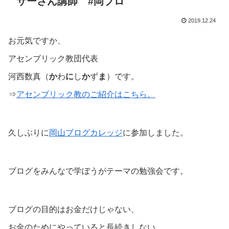
サーさん講師 #岡ブロ
2019.12.24
お元気ですか、
アセンブリック教団代表
河西数真（
か
わ
に
し
か
ず
ま
）です。
⇒
アセンブリック教のご紹介はこちら。
久しぶりに
岡山ブログカレッジ
に参加しました。
ブログをみんなで学ぼうがテーマの勉強会です。
ブログの目的はお金だけじゃない、
お金のためにやっていると長続きしない