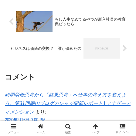
改善、とかいうと「胡散臭...
もし人生なめてるやつが新入社員の教育
係だったら
ビジネスは価値の交換？ 誰が決めたの
コメント
時間労働思考から「結果思考」へ仕事の考え方を変えよ
う。第31回岡山ブログカレッジ開催レポート | アナザーデ
ィメンション
より:
2020年2月6日 9:00 PM
[…] 「稼ぎたいなら〇〇を履け」とっとこランサーさん講
メニュー
ホーム
検索
トップ
サイドバー
師 #岡ブロ | 人生な… […]