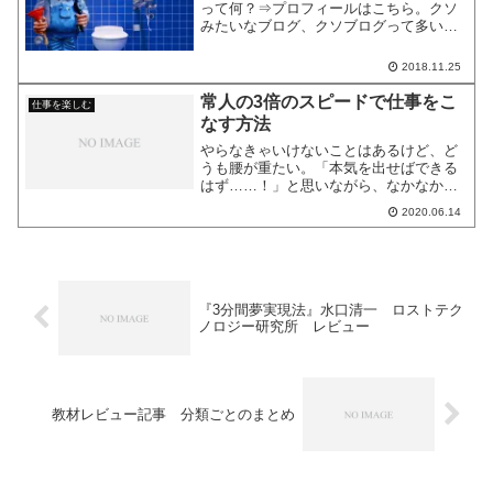
って何？⇒プロフィールはこちら。クソ
みたいなブログ、クソブログって多いで
すよね。最近特に増えてると思います。
お金儲けのためだけに書いてあるような
2018.11.25
クソブログ。「そういうこのブログはど
うなんだ？」そうですね、...
常人の3倍のスピードで仕事をこ
仕事を楽しむ
なす方法
やらなきゃいけないことはあるけど、ど
うも腰が重たい。「本気を出せばできる
はず……！」と思いながら、なかなか本
気が出せない。そうして先延ばしにして
2020.06.14
いって、「別に急いでやる必要はないし
～」と自分に言い訳をしていたら、いつ
の間にか締め切り日。ある...
『3分間夢実現法』水口清一 ロストテク
ノロジー研究所 レビュー
教材レビュー記事 分類ごとのまとめ