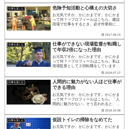
い深夜残業などハードワークが続く安全
性が欠けて危険個所ばかり忙しい割に低
危険予知活動と心構えの大切さ
仕事を楽しむ
賃金でやりがいが感じられ...
お元気ですか、かにかまです。かにかま
って何？⇒プロフィールはこちら。建設
現場で仕事をするとき、必ず作業前にす
ることがあります。それは、危険予知活
動（KYK）やリスクアセスメント（RA）
2017.09.15
と呼ばれるものです。見えていなかった
危険を抽出し、対策を...
仕事ができない現場監督が転職し
仕事を楽しむ
て年収2倍になった理由
お元気ですか、かにかまです。かにかま
って何？⇒プロフィールはこちら。私は
現場監督として２回転職をしています。
そんな私が最近思うことは現場監督のパ
2018.07.27
フォーマンスは、心構えによって変わる
んだなということです。ものづくりの楽
人間的に魅力がない人ほど仕事が
仕事を楽しむ
しさを味わいたくて現場監...
できる理由
お元気ですか、かにかまです。かにかま
って何？⇒プロフィールはこちら。「人
間的に魅力がない」そう言われると、落
ち込むかもしれません。私たちには、人
2018.10.08
間的に魅力がなければいけないという、
人間的魅力信仰があるからです。でも、
仮設トイレの掃除をなめてた
仕事を楽しむ
人間的に魅力がないという...
お元気ですか、かにかまです。かにかま