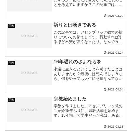
とを考えていますか？この記事では、私
が死んだらしてほしいことをお伝えしま
す。葬式で意味のわからないお経は唱え
2021.03.22
ないで気持ちが悪いから。新しい名前も
いらないし、お坊さんも神...
祈りとは嘆きである
宗教
この記事では、アセンブリック教での祈
りについてお伝えします。行動すればす
るほど不安が強くなったり、なんでうま
くいかないんだよ！とイライラしたり、
もうダメかもしれない……という感覚に
2021.03.24
なることはありませんか？ それは、喪失
感に動機付けされて行動...
16年遅れのさよならを
宗教
永遠に生きるということを考えたことは
ありませんか？最後には死んでしまうな
ら、何をやっても人生に意味なんてない
と思うようなことはありませんか？ 先
日、友人の墓参りに行ってきました。線
2021.04.04
香とろうそくを購入して、一人で、アセ
ンブリック式に、書いた手...
宗教始めました
宗教
宗教を作りました。アセンブリック教の
ご紹介15年ぶりに、宗教活動を始めま
す。15年前、大学生だった私は、ある宗
教団体の幹部候補生で、30人ほどのグル
ープの長をやっていました。その時に
2021.03.18
は、名簿を受け継いでの宗教活動でした