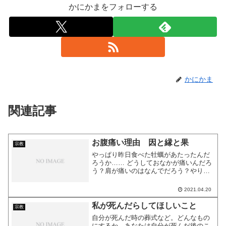
かにかまをフォローする
かにかま
関連記事
お腹痛い理由 因と縁と果
宗教
やっぱり昨日食べた牡蠣があたったんだ
ろうか…… どうしておなかが痛いんだろ
う？肩が痛いのはなんでだろう？やりた
いことがうまくできていないのはなんで
だろう？ このような、日常での不思議を
2021.04.20
感じることはありませんか？ 結果には
「因」と「縁」があり...
私が死んだらしてほしいこと
宗教
自分が死んだ時の葬式など。どんなもの
にするか、あなたは自分が死んだ後のこ