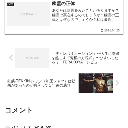
が、今回は自分で作るの...
幽霊の正体
宗教
あなたは幽霊をみたことがありますか？
幽霊は実在するのでしょうか？幽霊の正
体とは何なのでしょうか？私は最近、幽
霊の正体に気がついてしまいました。こ
の記事では、幽霊の正体についてお伝え
2021.04.25
します。私たちという存在は波動の集ま
り幽霊となるのが元人間と...
『ザ・レボリューション!』〜人生に奇跡
を起こす『究極の方程式』〜ひすいこた
ろう TERAKOYA レビュー
鉄筋-TEKKIN-シャツ（加圧シャツ）は効
果があったのか購入して１年後の感想
コメント