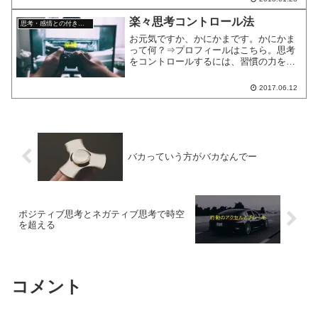
て悩むのでしょう。悩むという行為をし
ている時、一体何をしているのでしょ
楽々思考コントロール法
思考・感情との付き合い方
う。今回は、悩むということ...
お元気ですか、かにかまです。かにかま
って何？⇒プロフィールはこちら。思考
をコントロールするには、習慣の力を利
用することが大切です。習慣の力を利用
することで、楽に思考をコントロールで
2017.06.12
きます。習慣の力とは例えば、毎日歯磨
きをすることは頑張らない...
バカっていう方がバカなんでー
ポジティブ思考とネガティブ思考で時空
を超える
コメント