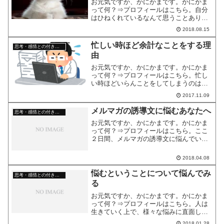
お元気ですか、かにかまです。かにかま
って何？⇒プロフィールはこちら。自分
はひねくれているなんて思うことありま
せんか？周りの人がいいといっていたら
2018.08.15
つい自分は反対したくなる。流行ってい
るものや考え方は逆に胡散臭く感じる。
忙しい時ほど余計なことをする理
思考・感情との付き合い方
「他人と同じ自分は嫌だ」...
由
お元気ですか、かにかまです。かにかま
って何？⇒プロフィールはこちら。忙し
い時ほどいらんことをしてしまうのはな
ぜなのでしょう。バタバタと仕事をし
2017.11.09
て、やっと帰ってやりたいことができる
と思いながらぼーっとしてしまったり、
メルマガの誘導文に悩むあなたへ
思考・感情との付き合い方
ツイッターを眺めたり。かに...
お元気ですか、かにかまです。かにかま
って何？⇒プロフィールはこちら。ここ
２日間、メルマガの誘導文に悩んでいま
した。誘導文って難しいですね。同じよ
うに悩んでいるあなたの参考になれば幸
2018.04.08
いです。最初は、メルマガ登録フォーム
を設置して、「メルマガや...
悩むということについて悩んでみ
思考・感情との付き合い方
る
お元気ですか、かにかまです。かにかま
って何？⇒プロフィールはこちら。人は
生きていく上で、様々な悩みに直面しま
す。なぜ人は悩むのでしょう。何につい
2018.01.28