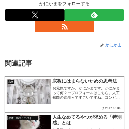
かにかまをフォローする
かにかま
関連記事
宗教にはまらないための思考法
宗教
お元気ですか、かにかまです。かにかま
って何？⇒プロフィールはこちら。人工
知能の進歩ってすごいですね。コンピュ
ーターが自分で情報を集めて学ぶという
ことができるようになったとか。コンピ
2017.06.06
ューターも自己啓発する時代なんです
ね。私たち人間も頑張りまし...
人生なめてるやつが求める「特別
思考・感情との付き合い方
感」とは