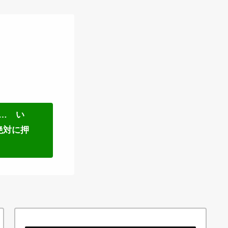
… い
絶対に押