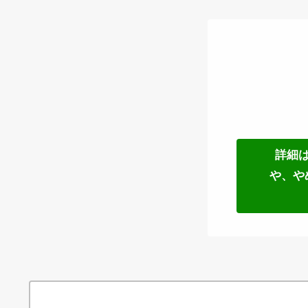
詳細
や、や