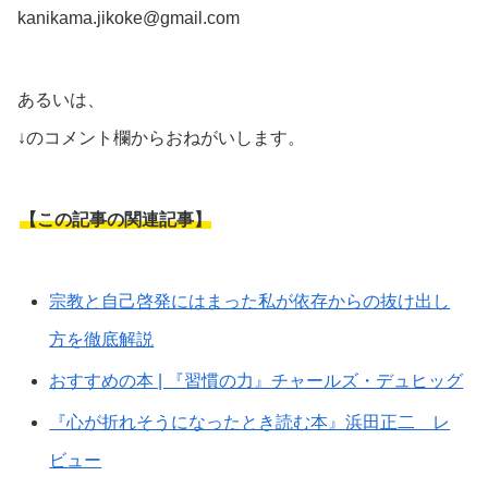
kanikama.jikoke@gmail.com
あるいは、
↓のコメント欄からおねがいします。
【この記事の関連記事】
宗教と自己啓発にはまった私が依存からの抜け出し
方を徹底解説
おすすめの本 | 『習慣の力』チャールズ・デュヒッグ
『心が折れそうになったとき読む本』浜田正二 レ
ビュー