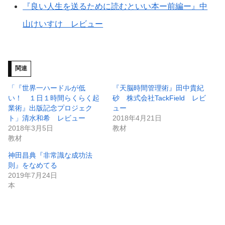
『良い人生を送るために読むといい本ー前編ー』中
山けいすけ レビュー
関連
「『世界一ハードルが低
『天脳時間管理術』田中貴紀
い！ １日１時間らくらく起
砂 株式会社TackField レビ
業術』出版記念プロジェク
ュー
ト」清水和希 レビュー
2018年4月21日
2018年3月5日
教材
教材
神田昌典『非常識な成功法
則』をなめてる
2019年7月24日
本