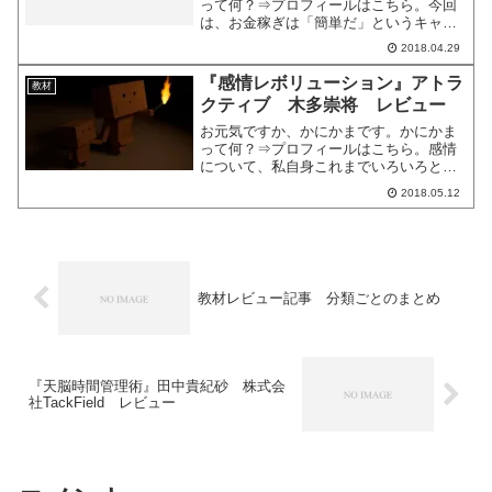
って何？⇒プロフィールはこちら。今回
は、お金稼ぎは「簡単だ」というキャッ
チコピー、『Project和僑』のレビューを
2018.04.29
お伝えします。商品ページはこちら。で
は、内容をみていきましょう。商品のデ
『感情レボリューション』アトラ
教材
ータ商品名Pro...
クティブ 木多崇将 レビュー
お元気ですか、かにかまです。かにかま
って何？⇒プロフィールはこちら。感情
について、私自身これまでいろいろと記
事を書いてきました。そんな中お伝えし
2018.05.12
たかったのは、ネガティブ感情の大切さ
です。嫉妬、不安、怒り、劣等感、強
欲……そんな、一般的には悪...
教材レビュー記事 分類ごとのまとめ
『天脳時間管理術』田中貴紀砂 株式会
社TackField レビュー