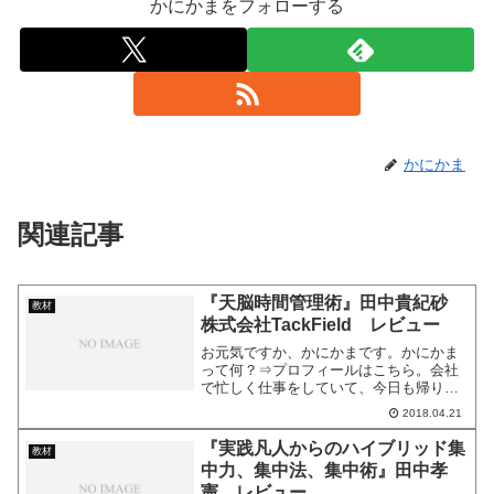
かにかまをフォローする
かにかま
関連記事
『天脳時間管理術』田中貴紀砂
教材
株式会社TackField レビュー
お元気ですか、かにかまです。かにかま
って何？⇒プロフィールはこちら。会社
で忙しく仕事をしていて、今日も帰りが
遅くなってしまった……やりたいことが
2018.04.21
たくさんあって、時間が足りてない……
もっと時間にゆとりがあれば……そんな
『実践凡人からのハイブリッド集
教材
思いで毎日過ごしていませ...
中力、集中法、集中術』田中孝
憲 レビュー