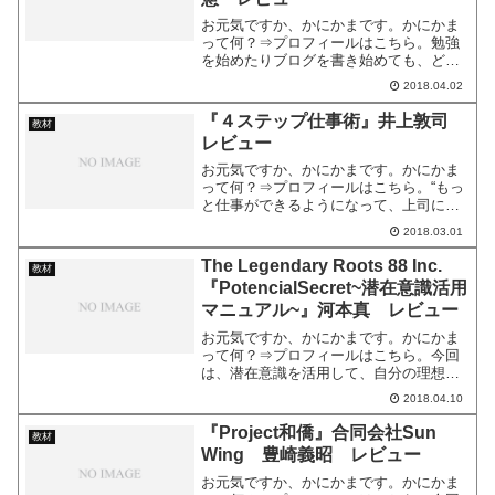
お元気ですか、かにかまです。かにかま
って何？⇒プロフィールはこちら。勉強
を始めたりブログを書き始めても、どう
も集中できなくて、余計なことばかりし
2018.04.02
てしまう。気付いたら夜遅く。「もっと
集中できたらなぁ……」そんなお悩みは
『４ステップ仕事術』井上敦司
教材
ありませんか？今回は、『...
レビュー
お元気ですか、かにかまです。かにかま
って何？⇒プロフィールはこちら。“もっ
と仕事ができるようになって、上司に認
められて、良い給料を貰いたい！””効率的
2018.03.01
に仕事をこなして、無駄な残業せずにプ
ライベートも充実させたい！”多くの人が
The Legendary Roots 88 Inc.
教材
思うことですよね...
『PotencialSecret~潜在意識活用
マニュアル~』河本真 レビュー
お元気ですか、かにかまです。かにかま
って何？⇒プロフィールはこちら。今回
は、潜在意識を活用して、自分の理想の
人生を手に入れる……そんなテーマの情
2018.04.10
報商材、『PotencialSecret〜潜在意識活
用マニュアル〜』のレビューをお伝えし
『Project和僑』合同会社Sun
教材
ます。商...
Wing 豊崎義昭 レビュー
お元気ですか、かにかまです。かにかま