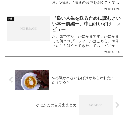
速、3倍速、4倍速の音声を聞くことで脳
が活性化して頭の回転が速くなる、高速
2018.04.28
道路を下りたばかりのように周りのスピ
ードがゆっくりに感じられる、そんな話
『良い人生を送るために読むとい
教材
を聞いたことがありませ...
い本ー前編ー』中山けいすけ レ
ビュー
お元気ですか、かにかまです。かにかま
って何？⇒プロフィールはこちら。やり
たいことはやってきた。でも、どこか満
たされない気持ち。本当にやりたいこと
2018.03.16
は何なんだろう。考えこんでも答えが見
つからない。「人生どう生きたらいいか
わかりません」そんな人に...
やる気が出ないおばけがあらわれた！
どうする？
かにかまの自分史まとめ