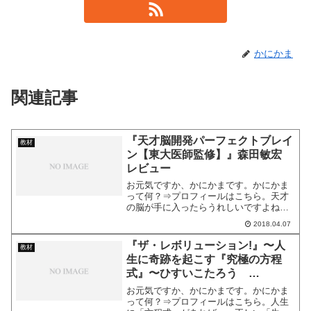
かにかま
関連記事
『天才脳開発パーフェクトブレイ
教材
ン【東大医師監修】』森田敏宏
レビュー
お元気ですか、かにかまです。かにかま
って何？⇒プロフィールはこちら。天才
の脳が手に入ったらうれしいですよね。
常人が思いつかないようなアイデアでお
2018.04.07
金を稼いだり、世の中を変えるような発
明をしたり。今回は、そんな天才の脳は
『ザ・レボリューション!』〜人
教材
開発することが出来る、と...
生に奇跡を起こす『究極の方程
式』〜ひすいこたろう
TERAKOYA レビュー
お元気ですか、かにかまです。かにかま
って何？⇒プロフィールはこちら。人生