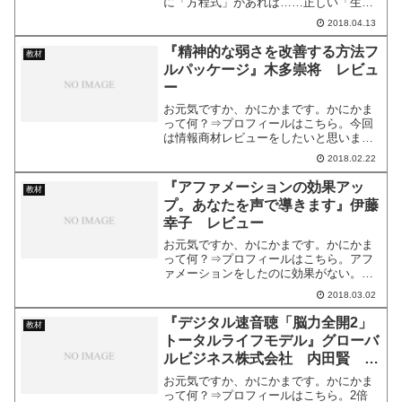
に「方程式」があれば……正しい「生き
方」というのは何なのか。ふと、自分の
2018.04.13
これからの人生を考えた時、どう生きれ
ばいいんだろう、と迷うことはありませ
『精神的な弱さを改善する方法フ
教材
んか？今回は、人生に奇跡...
ルパッケージ』木多崇将 レビュ
ー
お元気ですか、かにかまです。かにかま
って何？⇒プロフィールはこちら。今回
は情報商材レビューをしたいと思いま
す。レビューする商品は、 あがり症は１
2018.02.22
６週間で改善できます。 １８０日間で自
信に満ちあふれた人に生まれ変わること
『アファメーションの効果アッ
教材
ができます。 ３０日後...
プ。あなたを声で導きます』伊藤
幸子 レビュー
お元気ですか、かにかまです。かにかま
って何？⇒プロフィールはこちら。アフ
ァメーションをしたのに効果がない。や
ろうとは思ってるけど、辛くて２，３日
2018.03.02
でやめてしまう。頑張ってやってたけ
ど、なぜか余計に事態が悪化した。今回
『デジタル速音聴「脳力全開2」
教材
は、そんな悩みを持つ方を対...
トータルライフモデル』グローバ
ルビジネス株式会社 内田賢 レ
ビュー
お元気ですか、かにかまです。かにかま
って何？⇒プロフィールはこちら。2倍