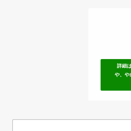
詳細
や、や