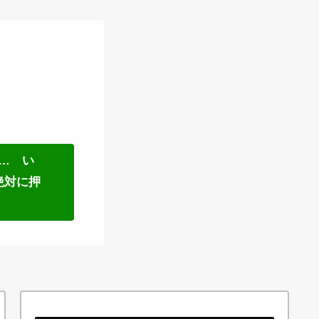
… い
絶対に押