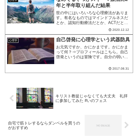
年と半年取り組んだ結果
世の中にはいろいろな心理療法がありま
す。有名なものではマインドフルネスだ
とか、認知行動療法だとか、ACTだと
か。それらの中に、第3世代の認知行動療
2020.12.12
法と言われる、スキーマ療法というもの
があります。この記事では、なめてるや
自己啓発に心理学という武器防具
心理学
つが2年と半年、スキー...
お元気ですか、かにかまです。かにかま
って何？⇒プロフィールはこちら。自己
啓発というのは冒険です。自分の弱い部
分に向き合ったり、教材のセールスに合
ったり、何が正解かわからなくなった
2017.08.31
り。この困難な冒険を、「ひのきのぼ
う」と「旅人の服」で突き進ん...
キリスト教徒じゃなくても大丈夫 礼拝
に参加してみた #いのフェス
自宅で筋トレするならダンベルを買うの
がおすすめ