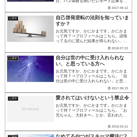
日、バズ体験を聞いたレポート記事を書
きました。（『バズりたい？ 第５回岡
2017.09.12
山ブログカレッジ参加レポート』）多く
の人にシェアされることを、バズと呼び
自己啓発逆転の法則を知っていま
心理学
ます。多くの人に記事を読ま...
すか？
お元気ですか、かにかまです。かにかま
って何？⇒プロフィールはこちら。頑張
ってるのに望んだ結果が得られない。頑
張れば頑張るほど、むしろ結果から遠ざ
2018.07.22
かっているような気がする。今のままの
自分ではだめなんじゃないだろうか……
自分は世の中に受け入れられな
心理学
そんな気持ちから自己啓発...
い、と思っている方へ
お元気ですか、かにかまです。かにかま
って何？⇒プロフィールはこちら。「自
分は世の中に受け入れられない」と悲観
的になっていませんか？その感情は、あ
2017.09.15
なたになにかを伝えたいのかもしれませ
ん。前回から引き続いて、コア・トラン
愛されてはいけないという禁止令
心理学
スフォーメーション手法を...
お元気ですか、かにかまです。かにかま
って何？⇒プロフィールはこちら。「お
兄ちゃん、大好き〜」とか、言われたら
ほとんどの人は嬉しいのではないでしょ
うか。普通は、うれしいと思うんです。
2018.03.21
でも、小さい頃の私は、なぜか嫌な気分
になって「そんなこという...
なめてるやつがスキーマ療法に2
心理学