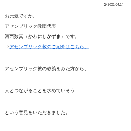
2021.04.14
お元気ですか、
アセンブリック教団代表
河西数真（
か
わ
に
し
か
ず
ま
）です。
⇒
アセンブリック教のご紹介はこちら。
アセンブリック教の教義をみた方から、
人とつながることを求めていそう
という意見をいただきました。