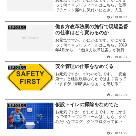
お元気ですか、かにかまです。かにかま
って何？⇒プロフィールはこちら。仕事
でチェック漏れに気付いたとき、人生な
めてるやつとしてはできれば自分のミス
2019.01.27
を隠したいですよね。「バレない方法は
ないだろうか」「抜け穴はないだろう
働き方改革法案の施行で現場監督
仕事を楽しむ
か」そう考えるのも仕方あり...
の仕事はどう変わるのか
お元気ですか、かにかまです。かにかま
って何？⇒プロフィールはこちら。2019
年4月から、「働き方改革法案」が施行さ
れますね。あなたの職場では、何か変化
2019.03.31
がありそうでしょうか？「法律が変わっ
たからって、仕事量が同じなのにどうや
安全管理の仕事をなめてる
仕事を楽しむ
って働き方改革をす...
お元気ですか、ずわいがにです。「安全
第一」と建設現場なんかではよく言って
いますが「胡散臭いなぁ」と感じること
はありませんか？「安全第一」10年以上
言われ続けていますが、労働災害はなく
2018.12.31
なっていませんよね？2017年度の統計で
は死亡災害にあった...
仮設トイレの掃除をなめてた
仕事を楽しむ
お元気ですか、かにかまです。かにかま
って何？⇒プロフィールはこちら。クソ
みたいなブログ、クソブログって多いで
すよね。最近特に増えてると思います。
お金儲けのためだけに書いてあるような
2018.11.25