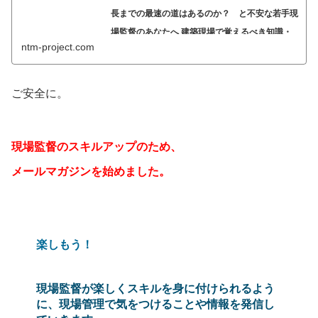
長までの最速の道はあるのか？ と不安な若手現
場監督のあなたへ 建築現場で覚えるべき知識・
ntm-project.com
ノウハウ・数々の秘訣や本音を暴露していくよ。
現場監督って本当に辛いのか？ 日々覚えることが多くて
大丈夫か？ 果たして所長までの最速の道はあるのか？ と
ご安全に。
不安な若手現場監督のあなたへ 建築現場で覚えるべき知
識・ノウハウ・数々の秘訣や本音を暴露していくよ。
現場監督のスキルアップのため、
メールマガジンを始めました。
楽しもう！
現場監督が楽しくスキルを身に付けられるよう
に、現場管理で気をつけることや情報を発信し