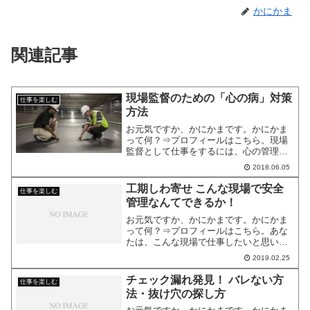
かにかま
関連記事
現場監督のための「心の病」対策
仕事を楽しむ
方法
お元気ですか、かにかまです。かにかま
って何？⇒プロフィールはこちら。現場
監督として仕事をするには、心の管理が
大切だと思います。職人から文句を言わ
2018.06.05
れることもあれば、納期を守るというプ
レッシャーもある。さらに、仕事量過大
工期しわ寄せ こんな現場で安全
仕事を楽しむ
のため、深夜まで残業、休...
管理なんてできるか！
お元気ですか、かにかまです。かにかま
って何？⇒プロフィールはこちら。あな
たは、こんな現場で仕事したいと思いま
すか？品質が低くてお客様に感謝されな
2019.02.25
い深夜残業などハードワークが続く安全
性が欠けて危険個所ばかり忙しい割に低
チェック漏れ発見！ バレない方
仕事を楽しむ
賃金でやりがいが感じられ...
法・抜け穴の探し方