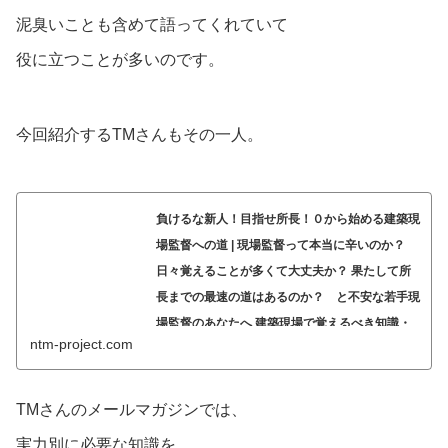
泥臭いことも含めて語ってくれていて
役に立つことが多いのです。
今回紹介するTMさんもその一人。
負けるな新人！目指せ所長！０から始める建築現
場監督への道 | 現場監督って本当に辛いのか？
日々覚えることが多くて大丈夫か？ 果たして所
長までの最速の道はあるのか？ と不安な若手現
場監督のあなたへ 建築現場で覚えるべき知識・
ntm-project.com
ノウハウ・数々の秘訣や本音を暴露していくよ。
現場監督って本当に辛いのか？ 日々覚えることが多くて
大丈夫か？ 果たして所長までの最速の道はあるのか？ と
TMさんのメールマガジンでは、
不安な若手現場監督のあなたへ 建築現場で覚えるべき知
識・ノウハウ・数々の秘訣や本音を暴露していくよ。
実力別に必要な知識を